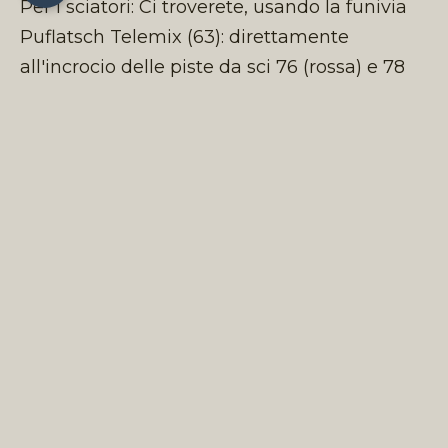
Per i sciatori: Ci troverete, usando la funivia
Puflatsch Telemix (63): direttamente
all'incrocio delle piste da sci 76 (rossa) e 78
(nera), siamo accessibili anche attraverso la
pista da sci 77 (nera).
La mappa delle piste
da sci